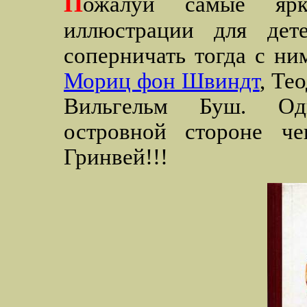
П
ожалуй самые ярки
иллюстрации для дет
соперничать тогда с н
Мориц фон Швиндт
, Те
Вильгельм Буш. Од
островной стороне че
Гринвей!!!