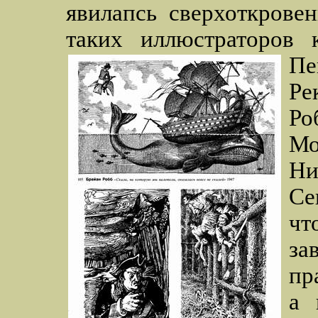
явилапсь сверхоткрове
таких иллюстраторов
Пе
Ре
Ро
Мо
Ни
Се
чт
за
пр
а 