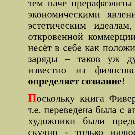
тем паче прерафаэлиты
экономическими явлен
эстетическим идеалам,
откровенной коммерции
несёт в себе как полож
заряды – таков уж д
известно из филосовс
определяет сознание
!
П
оскольку книга Фивер
т.е. переведена была с 
художники были предс
скудно - только иллю