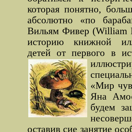
которая понятно, боль
абсолютно «по бараба
Вильям Фивер (William 
историю книжной ил
детей от первого в ис
иллюстри
специаль
«Мир чув
Яна Амос
будем за
несовер
оставив сие занятие ос