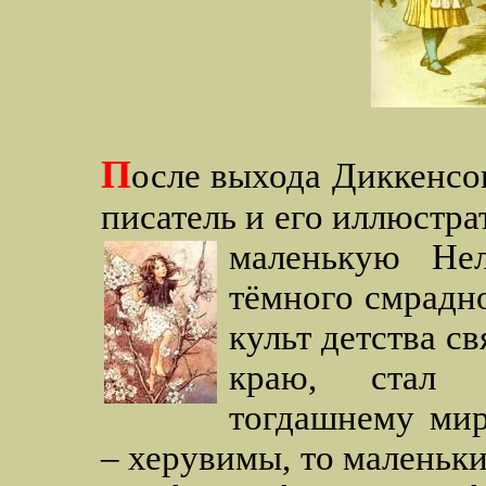
П
осле выхода Диккенсо
писатель и его иллюстр
маленькую Не
тёмного смрадно
культ детства с
краю, стал 
тогдашнему мир
– херувимы, то маленьки