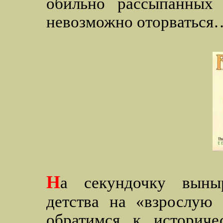
обильно рассыпанных 
невозможно оторваться
Н
а секундочку вын
детства на «взрослую 
обратимся к историчес