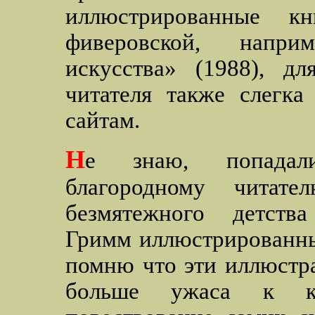
иллюстрированные к
фиверовской, напр
искусства» (1988), д
читателя также слегка
сайтам.
Н
е знаю,
попада
благородному читат
безмятежного детств
Гримм иллюстрированны
помню что эти иллюстр
больше ужаса к ко