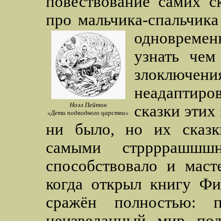
повествование самих ск
про мальчика-спальчик
одновреме
узнать чем
злоключен
неадаптиро
Ноэл Пейтон
сказки этих
«Дети подводного царства»
ни было, но их сказк
самыми стррррашшш
способствовало и маст
когда открыл книгу Фи
сражён полностью: 
неизведанный мир под