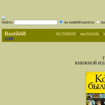
Найти:
на rustik68.narod.ru
на
Rustik68
НА ГЛАВНУЮ
|
моя КАЗАНЬ
|
©1998
Т
КНИЖНОЙ ИЛ